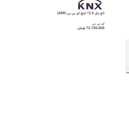
تاچ پنل 12.6 اینچ ای بی بی (ABB)
ای بی بی
72،730،000
تومان