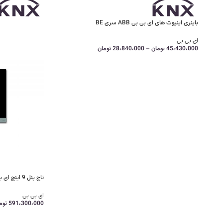
باینری اینپوت های ای بی بی ABB سری BE
ای بی بی
45،430،000
تومان
–
28،840،000
تومان
تاچ پنل 9 اینچ ای بی بی (ABB)
ای بی بی
591،300،000
توم