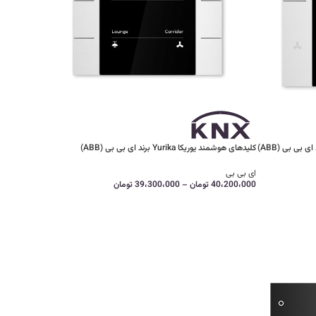
کلیدهای هوشمند یوریکا Yurika برند ای بی بی (ABB)
ای بی بی
40،200،000
تومان
–
39،300،000
تومان