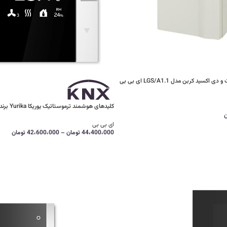
سنسور دما و رطوبت و دی اکسید کربن مدل LGS/A1.1 ای بی بی
کلیدهای هوشمند ترموستاتیک یوریکا Yurika برند ای بی بی (ABB)
ن
ای بی بی
44،400،000
تومان
–
42،600،000
تومان