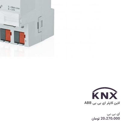
لاین کاپلر ای بی بی ABB
ای بی بی
20،270،000
تومان