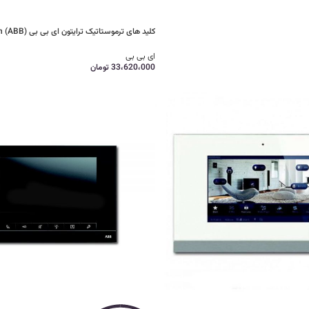
کلید های ترموستاتیک ترایتون ای بی بی (ABB) Triton
ای بی بی
33،620،000
تومان