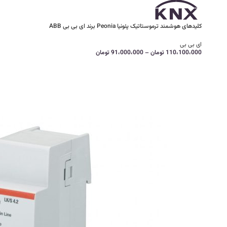
کلیدهای هوشمند ترموستاتیک پئونیا Peonia برند ای بی بی ABB
ای بی بی
110،100،000
تومان
–
91،000،000
تومان