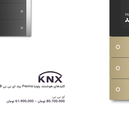
کلیدهای هوشمند پئونیا Peonia برند ای بی بی ABB
ای بی بی
80،700،000
تومان
–
61،900،000
تومان