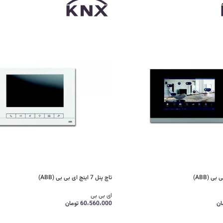
تاچ پنل 7 اینچ ای بی بی (ABB)
ای بی بی
ان
60،560،000
تومان