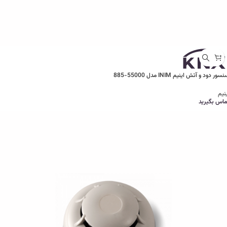
سور دود و آتش اینیم INIM مدل 55000-885
نیم
ماس بگیرید