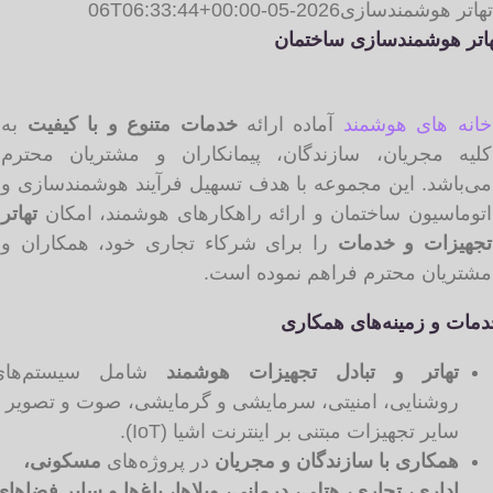
هاتر هوشمندسازی
2026-05-06T06:33:44+00:00
اتر هوشمندسازی ساختمان
انه های هوشمند
آماده ارائه
خدمات متنوع و با کیفیت
به
لیه مجریان، سازندگان، پیمانکاران و مشتریان محترم
ی‌باشد. این مجموعه با هدف تسهیل فرآیند هوشمندسازی و
توماسیون ساختمان و ارائه راهکارهای هوشمند، امکان
تهاتر
جهیزات و خدمات
را برای شرکاء تجاری خود، همکاران و
شتریان محترم فراهم نموده است.
ات و زمینه‌های همکاری
تهاتر و تبادل تجهیزات هوشمند
شامل سیستم‌های
روشنایی، امنیتی، سرمایشی و گرمایشی، صوت و تصویر و
سایر تجهیزات مبتنی بر اینترنت اشیا (IoT).
همکاری با سازندگان و مجریان
در پروژه‌های
مسکونی،
اداری، تجاری، هتلی، درمانی، ویلاها، باغ‌ها و سایر فضاهای