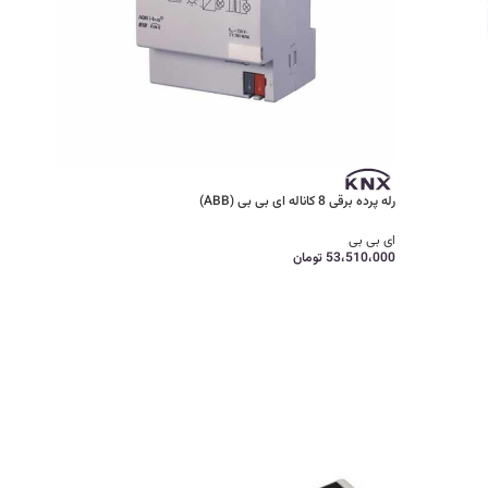
رله پرده برقی 8 کاناله ای بی بی (ABB)
ای بی بی
53،510،000
تومان