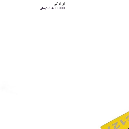
ای او کی
5،400،000
تومان