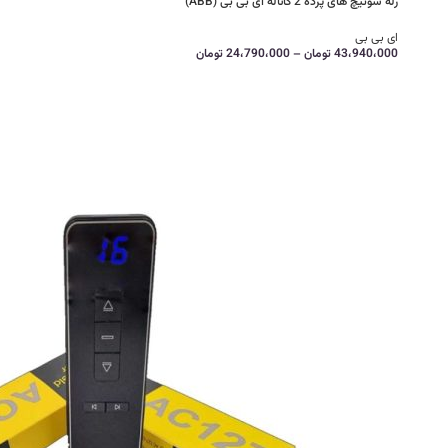
رله سوئیچ های پرده 2 کاناله ای بی بی (ABB)
ای بی بی
43،940،000
تومان
–
24،790،000
تومان