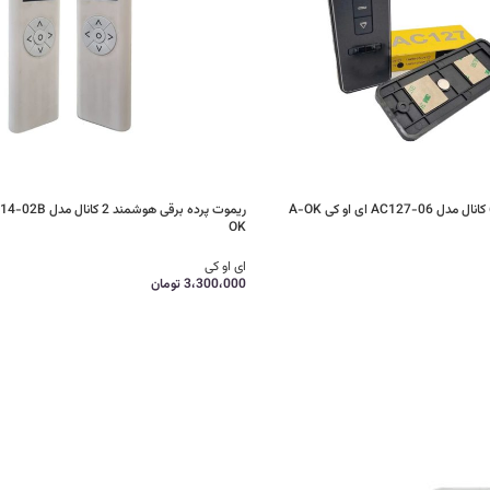
OK
ای او کی
3،300،000
تومان