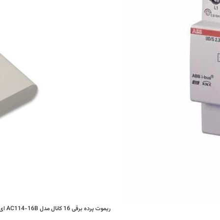
ریموت پرده برقی 16 کانال مدل AC114-16B ای او کی A-OK