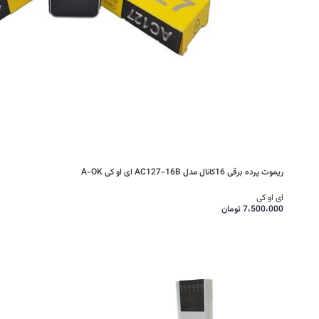
ریموت پرده برقی 16کانال مدل AC127-16B ای او کی A-OK
ای او کی
7،500،000
تومان