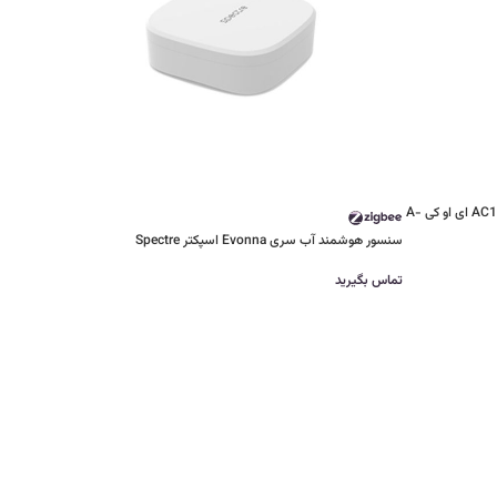
ریموت پرده برقی هوشمند 2 کانال مدل AC114-02B ای او کی A-
سنسور هوشمند آب سری Evonna اسپکتر Spectre
تماس بگیرید