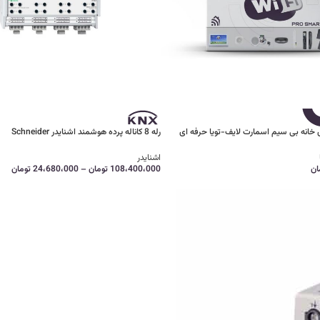
خانه بی سیم اسمارت لایف-تویا حرفه ای
رله 8 کاناله پرده هوشمند اشنایدر Schneider
اشنایدر
ان
108،400،000
تومان
–
24،680،000
تومان