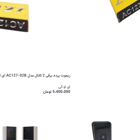
ریموت پرده برقی 2 کانال مدل AC127-02B ای او کی A-OK
ای او کی
5،400،000
تومان