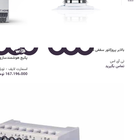
بالابر پروژکتور سقفی TIS
پکیج هوشمندسازی 
تی آی اس
تماس بگیرید
اسمارت لایف - تویا
167،196،000
توم