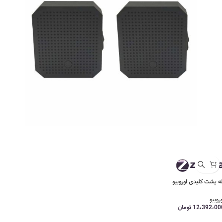
له پشت کلیدی اورویبو
رویبو
12،392،00
تومان