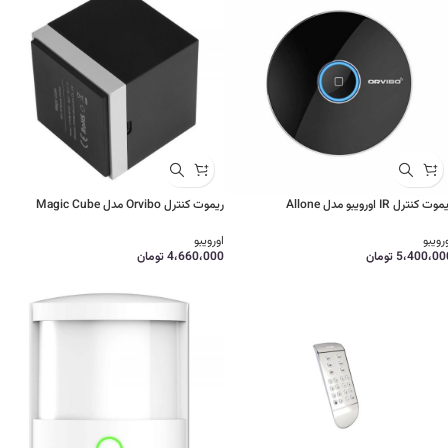
وت کنترل IR اورویبو مدل Allone
ریموت کنترل Orvibo مدل Magic Cube
رویبو
اورویبو
5،400،00
تومان
4،660،000
تومان