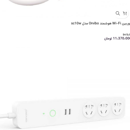
ن Wi-Fi هوشمند Orvibo مدل sc10w
رویبو
11،370،00
تومان