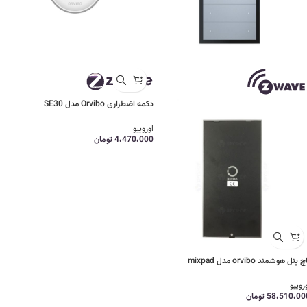
دکمه اضطراری Orvibo مدل SE30
اورویبو
4،470،000
تومان
چ پنل هوشمند orvibo مدل mixpad
رویبو
58،510،00
تومان