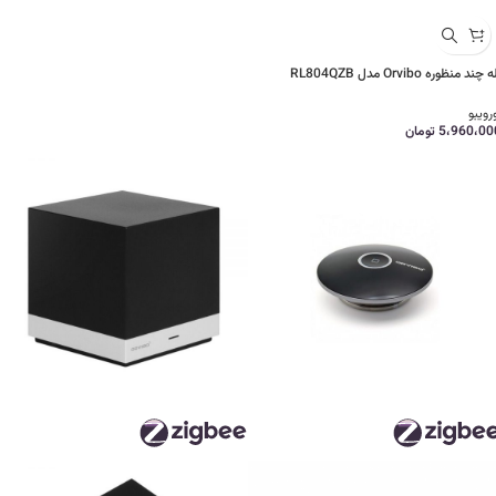
 چند منظوره Orvibo مدل RL804QZB
رویبو
5،960،00
تومان