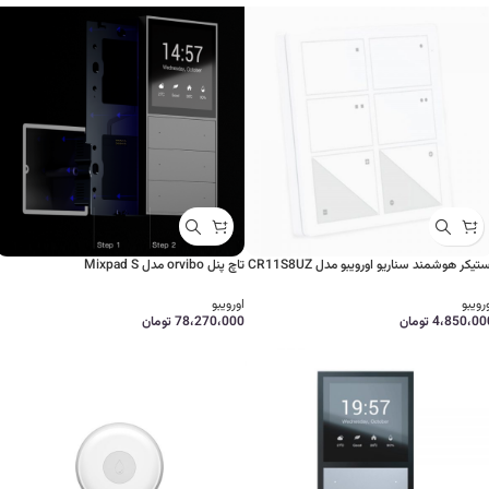
تیکر هوشمند سناریو اورویبو مدل CR11S8UZ
تاچ پنل orvibo مدل Mixpad S
رویبو
اورویبو
4،850،00
تومان
78،270،000
تومان