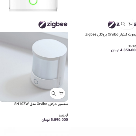
وت کنترلر Orvibo پروتکل Zigbee
رویبو
4،850،00
تومان
سنسور حرکتی Orvibo مدل SN10ZW
اورویبو
5،590،000
تومان