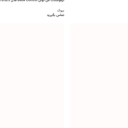
ترموستات فن کوئل Beok Control مدل TDS23
بیوک
تماس بگیرید