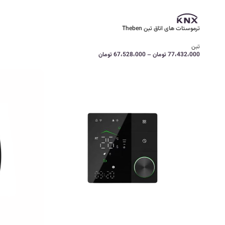
ترموستات های اتاق تبن Theben
تبن
77،432،000
تومان
–
67،528،000
تومان