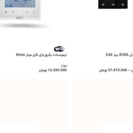
ترموستات پکیج وای فای موئز Moes
موئز
ن
–
37،473،000
تومان
12،500،000
تومان