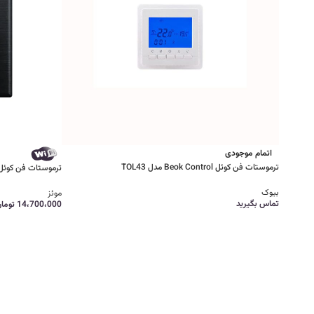
اتمام موجودی
ترموستات فن کوئل Beok Control مدل TOL43
ترموستات فن کوئل موئ
بیوک
موئز
تماس بگیرید
14،700،000
توما