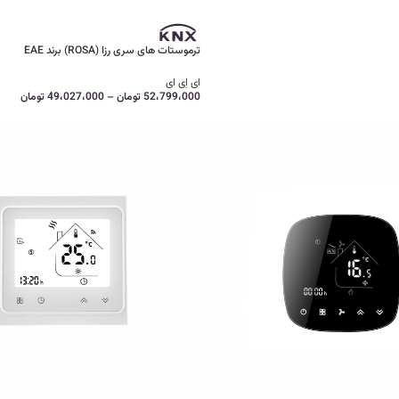
ترموستات های سری رزا (ROSA) برند EAE
ای اِی ای
52،799،000
تومان
–
49،027،000
تومان