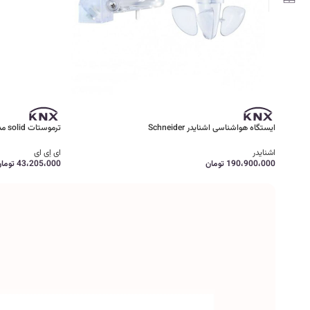
ایستگاه هواشناسی اشنایدر Schneider
ترموستات solid مدل ROSA برند EAE
اشنایدر
ای اِی ای
190،900،000
تومان
43،205،000
توما