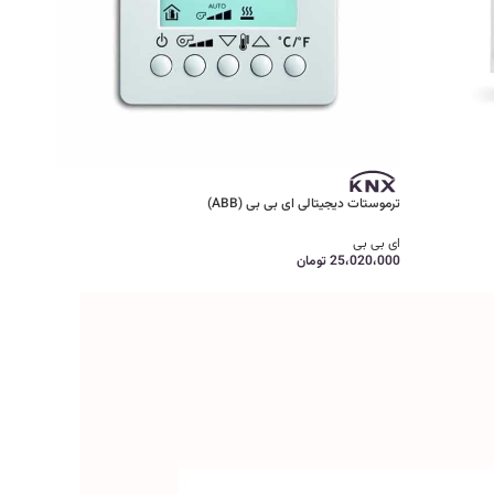
ترموستات دیجیتالی ای بی بی (ABB)
ای بی بی
25،020،000
تومان