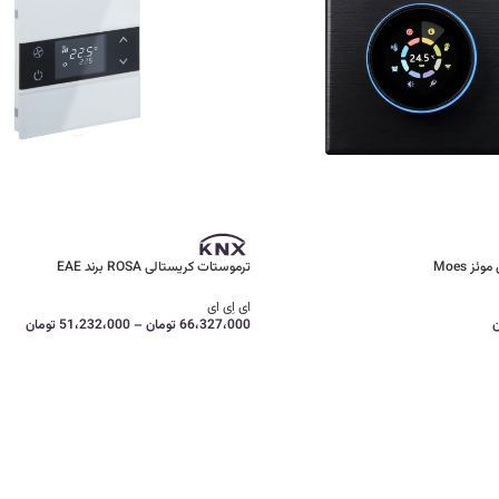
ز Moes
ترموستات کریستالی ROSA برند EAE
ای اِی ای
ن
66،327،000
تومان
–
51،232،000
تومان