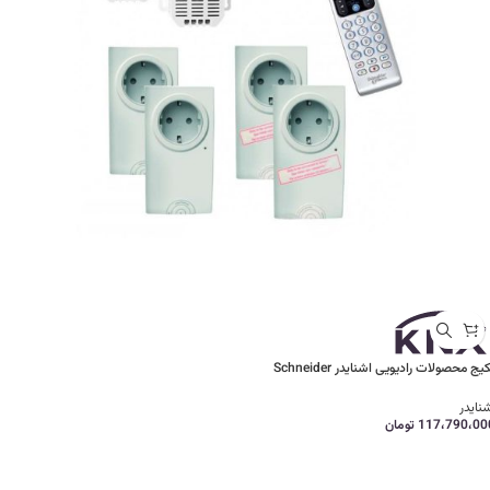
یج محصولات رادیویی اشنایدر Schneider
نایدر
117،790،00
تومان