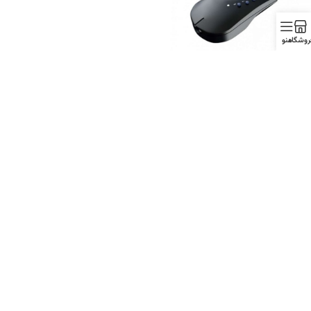
روشگاه
منو
وت مادون قرمز 10 کاناله اشنایدر Schneider
نایدر
6،540،00
تومان