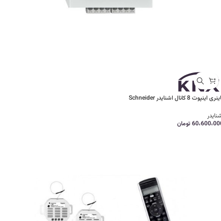
نری اینپوت 8 کانال اشنایدر Schneider
نایدر
60،600،00
تومان