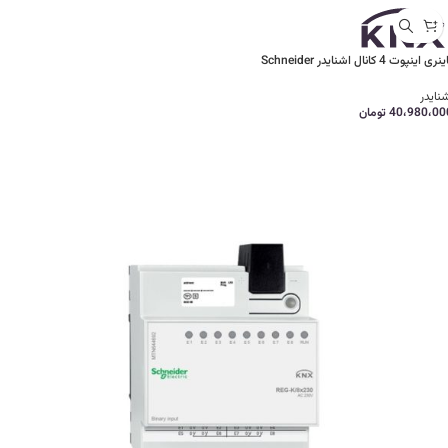
نری اینپوت 4 کانال اشنایدر Schneider
نایدر
40،980،00
تومان