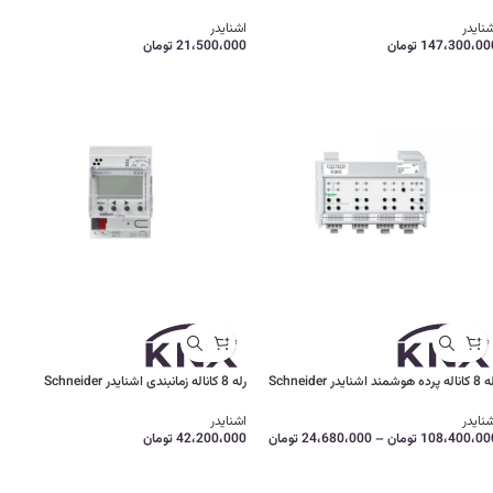
نایدر
اشنایدر
147،300،00
تومان
21،500،000
تومان
رده هوشمند اشنایدر Schneider
رله 8 کاناله زمانبندی اشنایدر Schneider
نایدر
اشنایدر
108،400،00
تومان
–
24،680،000
تومان
42،200،000
تومان