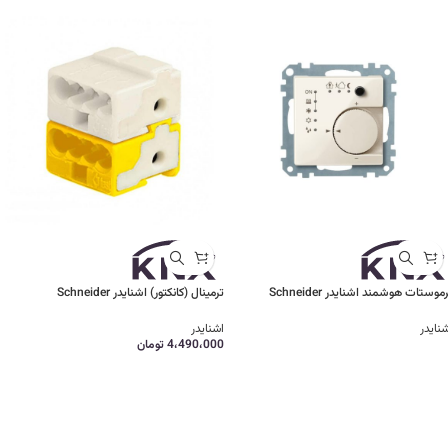
موستات هوشمند اشنایدر Schneider
ترمینال (کانکتور) اشنایدر Schneider
نایدر
اشنایدر
4،490،000
تومان