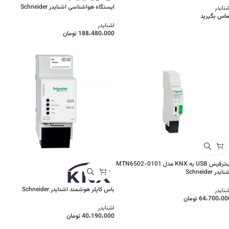
ایستگاه هواشناسی اشنایدر Schneider
نایدر
ماس بگیرید
اشنایدر
188،480،000
تومان
اینترفیس USB به KNX مدل MTN6502-0101
ایدر Schneider
باس کاپلر هوشمند اشنایدر Schneider
نایدر
64،700،00
تومان
اشنایدر
40،190،000
تومان