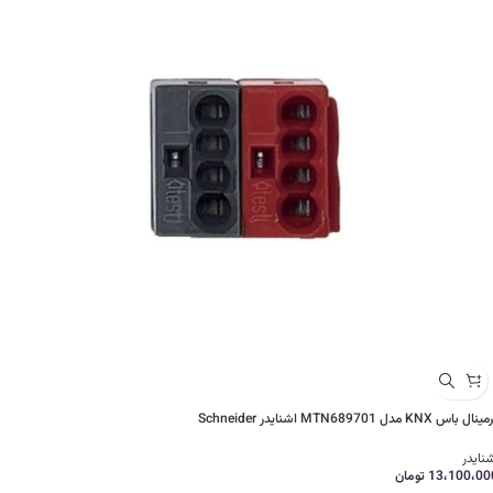
نال باس KNX مدل MTN689701 اشنایدر Schneider
نایدر
13،100،00
تومان