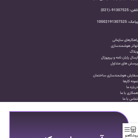
تلفن: 91307525-(021)
پیامک: 10002191307525
راهکارهای سازمانی
تهاتر هوشمندسازی
وبلاگ
ارسال پایان نامه و پروپوزال
پرسش های متداول
سفارش هوشمندسازی ساختمان
نمونه کارها
درباره ما
همکاری با ما
تماس با ما
روشگاه
منو