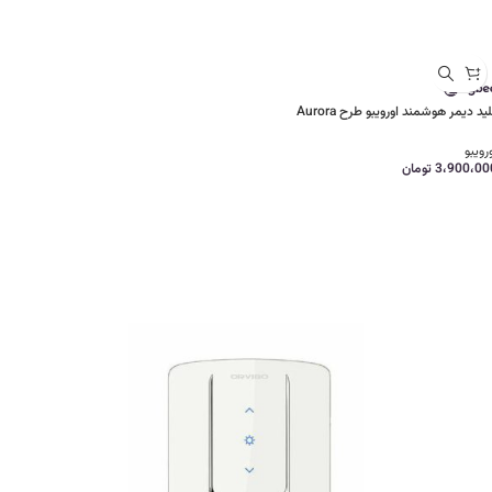
ید دیمر هوشمند اورویبو طرح Aurora
رویبو
3،900،00
تومان