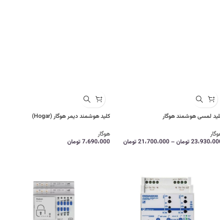
لید لمسی هوشمند هوگار
کلید هوشمند دیمر هوگار (Hogar)
وگار
هوگار
23،930،00
تومان
–
21،700،000
تومان
7،690،000
تومان