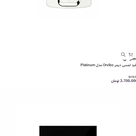
د لمسی دیمر Orvibo مدل Platinum
رویبو
2،700،00
تومان