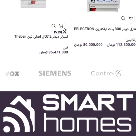
ل دیمر 300 وات ایلکترون EELECTRON
کنترلر دیمر 2 کانال اصلی تبن Theben
لکترون
112،500،00
تومان
–
80،000،000
تومان
تبن
85،471،000
تومان