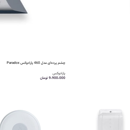
چشم پرده‌ای مدل 460 پارادوکس Paradox
پارادوکس
9،900،000
تومان