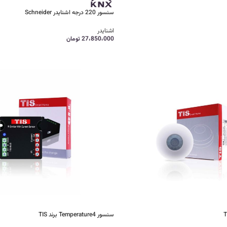
سنسور 220 درجه اشنایدر Schneider
اشنایدر
27،850،000
تومان
سنسور Temperature4 برند TIS