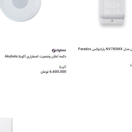
وکس Paradox
دکمه اعلان وضعیت اضطراری آکوبلا Akubela
ن
آکوبلا
6،600،000
تومان