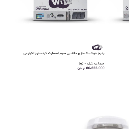
پکیج هوشمندسازی خانه بی سیم اسمارت لایف-تویا اکونومی
اسمارت لایف - تویا
86،655،000
تومان