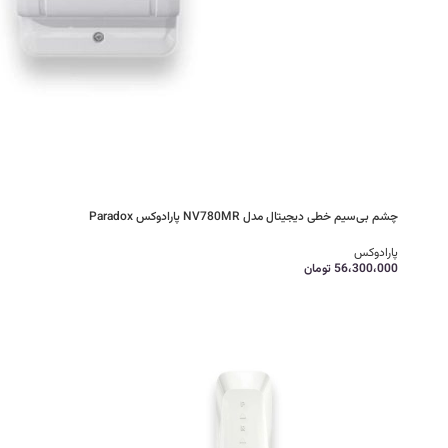
چشم بی‌سیم خطی دیجیتال مدل NV780MR پارادوکس Paradox
پارادوکس
56،300،000
تومان