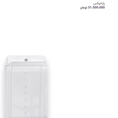
پارادوکس
31،500،000
تومان