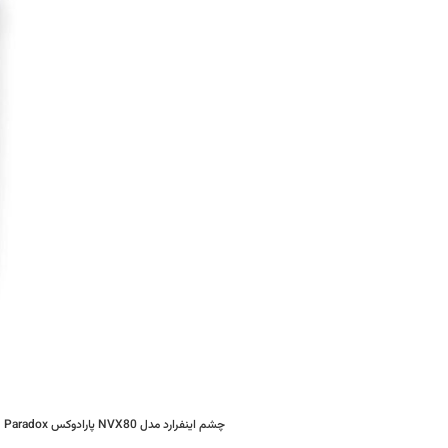
چشم اینفرارد مدل NVX80 پارادوکس Paradox