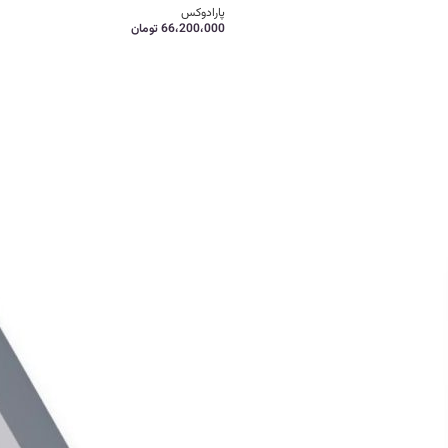
پارادوکس
66،200،000
تومان