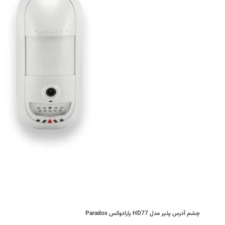
چشم آدرس پذیر مدل HD77 پارادوکس Paradox