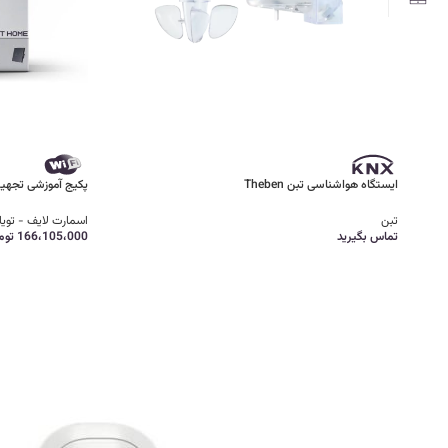
ایستگاه هواشناسی تبن Theben
پکیج آموزشی تجهی
تبن
اسمارت لایف - تویا
تماس بگیرید
166،105،000
توم