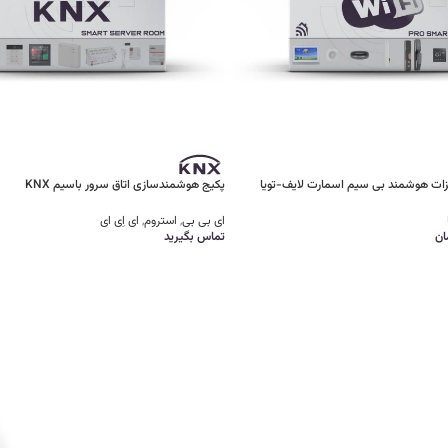
زات هوشمند بی سیم اسمارت لایف-تویا
پکیج هوشمندسازی اتاق سرور باسیم KNX
ای بی بی
,
استروم
,
ای اِی ای
ان
تماس بگیرید