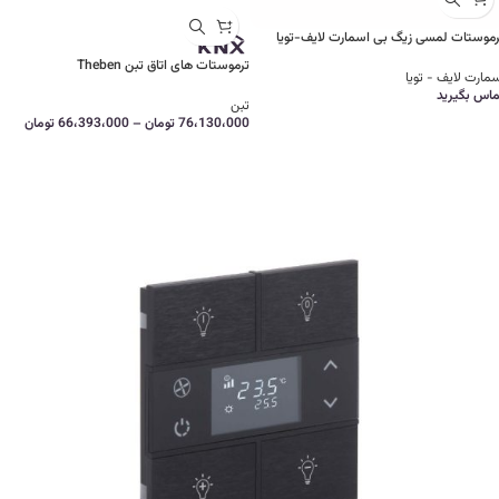
رموستات لمسی زیگ بی اسمارت لایف-تویا
ترموستات های اتاق تبن Theben
مارت لایف - تویا
ماس بگیرید
تبن
76،130،000
تومان
–
66،393،000
تومان