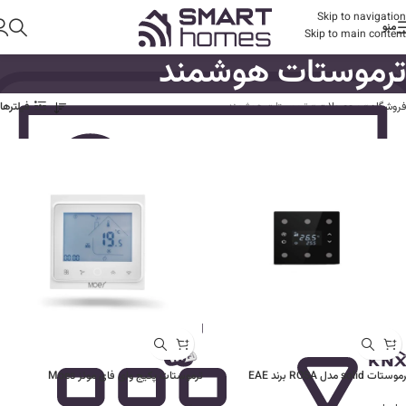
Skip to navigation
منو
Skip to main content
ترموستات هوشمند
فروشگاه
»
محصولات
»
ترموستات هوشمند
فیلترها
ستات solid مدل ROSA برند EAE
ترموستات پکیج وای فای موئز Moes