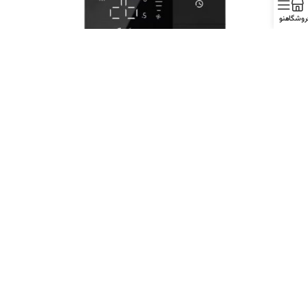
روشگاه
منو
ستات هوشمند WIFI و Zigbee اسمارت لایف تویا Smartlife-TUYA
مارت لایف - تویا
12،700،00
تومان