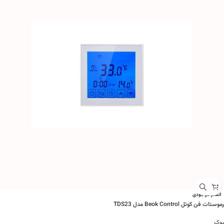
اتمام موجودی
وستات فن کوئل Beok Control مدل TDS23
یوک