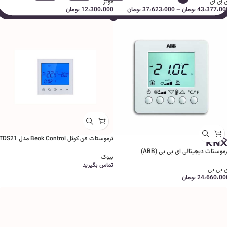
 اِی ای
موئز
43،377،00
تومان
–
37،623،000
تومان
12،300،000
تومان
ترموستات فن کوئل Beok Control مدل TDS21
موستات دیجیتالی ای بی بی (ABB)
بیوک
تماس بگیرید
ی بی بی
24،660،00
تومان