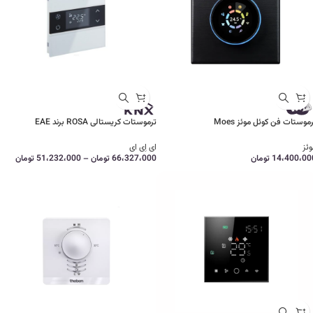
موستات فن کوئل موئز Moes
ترموستات کریستالی ROSA برند EAE
وئز
ای اِی ای
14،400،00
تومان
66،327،000
تومان
–
51،232،000
تومان