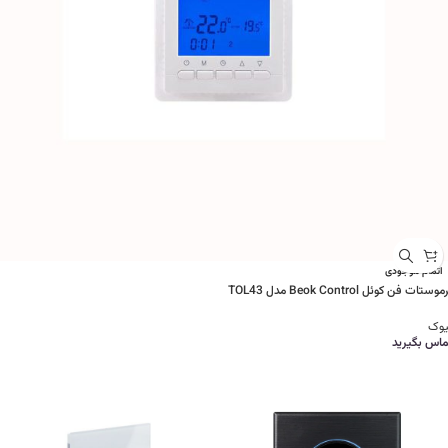
اتمام موجودی
وستات فن کوئل Beok Control مدل TOL43
یوک
ماس بگیرید