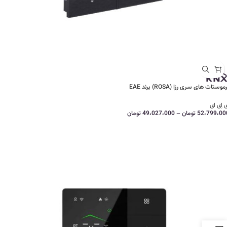
موستات های سری رزا (ROSA) برند EAE
 اِی ای
52،799،00
تومان
–
49،027،000
تومان