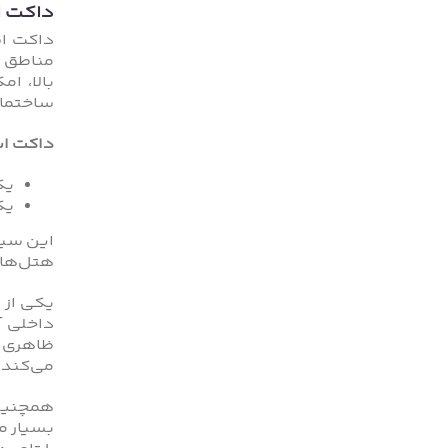
داکت 
داکت اس
مناطق گ
بالا، ا
ساختمان
داکت اس
یک
یک
این سیس
هتل‌ها 
یکی از 
داخلی آ
ظاهری ز
می‌کند.
همچنین،
بسیار م