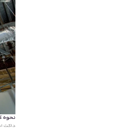
نحوه ک
داکت اس