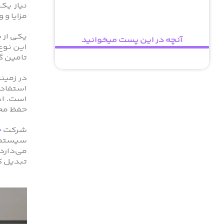
نیاز یک
مزایا و 
یکی از م
آنچه در این پست میخوانید
این نوع
تامین گر
در زمین
استفاده
است. ای
حفظ محی
شرکت
خ
سیستم‌ه
می‌دارد
تبدیل ک