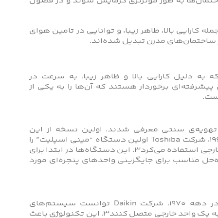
ختمان‌ها به طور مؤثرتری گرمایش شوند و در فصول
ه کارایی بالا، ظاهر زیبا، و توانایی در تامین هوای
 ساختمان‌های مدرن تبدیل شده‌اند.
به دلیل کارایی بالا و ظاهر زیبا، به سرعت در
شرفته‌ای برخوردار هستند که آن‌ها را به یکی از
ست.
 تهویه‌ی سنتی معرفی شدند. اولین نسخه از این
سیستم‌ها در دهه 1960 میلادی توسعه یافت. برای مثال، در سال 1961، شرکت Toshiba اولین دستگاه “مینی اسپلیت” را
معرفی کرد که فقط از لوله‌های مسی برای اتصال واحدهای داخلی و خارجی استفاده می‌کرد3. این دستگاه‌ها در ابتدا برای
ل مناسب برای جایگزینی واحدهای پنجره‌ای مورد
با گذر زمان، فناوری‌های داکت اسپلیت به سرعت توسعه یافت. در دهه 1970، شرکت Daikin توانست سیستم‌های
“مولتی‌اسپلیت” را توسعه دهد که قادر بودند چندین واحد داخلی را به یک واحد خارجی متصل کنند3. این تکنولوژی باعث