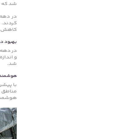
شد که د
کردند. 
کاهش د
بهبود در
شد.
هوشمندس
با پیشر
مناطق م
هوشمند