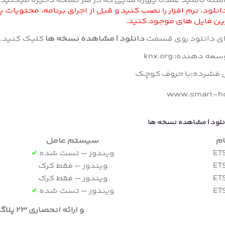
شته باشید عمدتاً پروژه هایی که در هر نسخه ذخیره میکنید
انلود، نرم افزار را نصب کنید و قبل از اجرای برنامه، محتویا
زین فایل های موجود کنید.
ای دانلود روی قسمت
دانلود | مشاهده نسخه ها
کلیک کنید.
عه دهنده: knx.org
ل فشرده:با حروف کوچک
www.smart-ho
نلود | مشاهده نسخه ها
ام
سیستم عامل
ET
ویندوز – تست شده
✔
ET
ویندوز – فقط کرک
ET
ویندوز – فقط کرک
ET
ویندوز – تست شده
✔
و ارائه انحصاری 23 پلاگین ETS