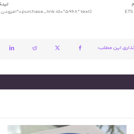
لین
ETS
[purchase_link id="5968" text="افزودن به سبد خرید" style="button" color=""]
ذاری این مطلب:
BLE یا بلوتوث کم‌مصرف چیست؟