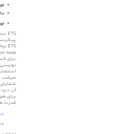
تو
دا
تو
پیکربند
برای کس
نویسی و
استفاده از ETS تنها را ار
قدرت ها
برای
در