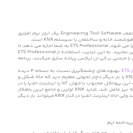
ETS نسلی جدید از نرم افزارهای اتوماسیون هوشمند است. ETS مخفف Engineering Tool Software یک ابزار نرم افزاری
 خانه و ساختمان با سیستم KNX است.
ETS نرم افزاری است که بر روی رایانه های مبتنی بر پلت فرم ویندوز اجرا می شود. ETS Professional به شما اجازه می دهد تا
همه تجهیزات هوشمند که پروتوکل آنها KNX هستند را برنامه نویسی نمایید. به این ترتیب، استفاده از ETS Professional
ا مبتنی بر کی ان ایکس پیاده سازی میکنند، برنامه
بهبودهای چشمگیری نسبت به نسخه ۴ دیده
میشد، اما حالا با ارائه نسخه ۶ این نرم افزار محبوب، میشود دنیای KNX را بار دیگر دچار تحولی عظیم دید که حالا شکل و
شمایلی جدید برای نرم افزار و باز کردن دریچه ای از اتصالات و ارتباطات این پروتکل محبوب با جهان IoT یا اینترنت اشیا را در
آن دید. همچنین نباید از توسعه های ارتباطی ETS6 نسبت به گذشته نیز غافل شد. شاید KNX اولین و جامع ترین راهکار
برای هوشمندسازی ساختمان در هر مقیاس و اندازه ای و هرجایی باشد ولی حالا اینترنت اشیا در کنار KNX میتواند بار دیگر
رداخته ایم