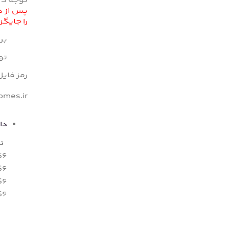
توجه دا
پس از د
را جایگ
بر
توس
رمز فای
mes.ir
دا
ن
S6
S6
S6
S6