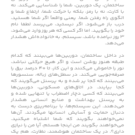
ساختمان، یک دوربین، شما را شناسایی می‌کند. نه
با کارت، نه با رمز، بلکه با حرکت شما، ارتفاع شما و
الگوی راه رفتن شما. یعنی واقعاً اگر شما هستید،
درب باز می‌شود. اگر نیستید، می‌پرسد لطفا نام
خود را بگویید. اما اگر کسی که هر روز وارد می‌شود،
۳ روز نیامده باشد، سیستم، به خانواده‌اش هشدار
می‌دهد.
در داخل ساختمان، دوربین‌ها می‌بینند که کدام
طبقه هنوز روشن است و اگر هیچ حرکتی نباشد،
نور را خاموش می‌کنند و این کار، تا ۴۰ درصد برق را
صرفه‌جویی می‌کند. در سطل‌های زباله، سنسورها
می‌بینند که کجا پر شده و به پرسنل می‌گویند که
کجا بیایند. در اتاق‌های مسکونی، دوربین‌ها
می‌بینند که کسی دچار اضطراب یا تنهایی شده و
به پرسنل بهداشت و منابع انسانی هشدار
می‌دهند. این سیستم‌ها، با برنامه‌ریزی درست به
دنبال حمایت و آسایش انسانها میگردند. آن‌ها
نمی‌خواهند بگویند که شما اشتباه میکنید.
می‌خواهند بگویند من اینجا هستم، آیا من را نیازی
داری؟. در یک ساختمان هوشمند، نظارت، هم یک