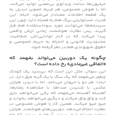
میلیون‌ها ساعت ویدئوی بی‌معنی تولید می‌کند.
اما با هوش مصنوعی، هر فریم تصویر تبدیل به
یک قطعه اطلاعات معنادار می‌شود. البته، این
قدرت، مسئولیتی بزرگ هم به همراه دارد. چون این
سیستم‌ها می‌توانند مورد سوءاستفاده هم قرار
گیرند. پس نظارت هوشمند، زمانی ارزش واقعی
پیدا می‌کند که در کنار توانایی‌اش، شفافیت،
محدودیت قانونی و احترام به حریم خصوصی و
حقوق شهروندی هم در نظر گرفته شود.
چگونه یک دوربین می‌تواند بفهمد که
«اتفاقی غیرعادی» رخ داده است؟
این سوال، مثل این است که بپرسید یک کودک
چطور می‌فهمد که یک سگ با یک گربه فرق دارد. در
ابتدا، هر دو را حیوان می‌نامد. اما با دیدن هزاران
عکس، با شنیدن صداها، با مشاهده‌ رفتارها،
آهسته آهسته می‌فهمد که یکی می‌خواهد بازی
کند و واق واق میکند و دیگری می‌خواهد بخوابد و
میو میو میکند. همین کار را هوش مصنوعی در
نظارت انجام می‌دهد. دوربین‌های هوشمند، هزاران
ساعت ویدئو را می‌بینند. آن‌ها می‌بینند که چه