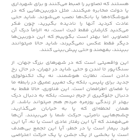
هستند که تصاویر را ضبط می‌کنند و برای شهرداری
یا دولت مخابره میکنند. مثل دوربین‌هایی که در
فروشگاه‌ها یا بانک‌ها نصب می‌شوند. شاید حتی
عادت کردید آنها را نادیده بگیرید، چون فکر
می‌کنید کارشان فقط ثبت است، نه الزاماً درک آن
تصاویر. اما بهتر است بگوییم که این دوربین‌ها
دیگر فقط عکس نمی‌گیرند، شاید حالا میتوانند
ببینند، بفهمند و حتی پیش‌بینی کنند.
این واقعیتی است که در شهرهای بزرگ جهان، از
سنگاپور تا لندن و حتی شاید در تهران، در حال رخ
دادن است. نظارت هوشمند، نه یک تکنولوژی
جدید برای پلیس، بلکه یک تغییر عمیق در رابطه‌ ما
با فضای اطرافمان است. این فناوری، حالا فقط به
دنبال جلوگیری از جرم نیست، بلکه به دنبال درک
بهتر از زندگی روزمره‌ مردم هم میتواند باشد. از
همان لحظه‌ای که پا به خیابان می‌گذارید،
چشم‌هایی نامرئی، حرکت شما را می‌بینند. آن‌ها
می‌فهمند که آیا این رفتار عادی است یا نه، آیا این
فرد بیمار است یا در خطر، آیا این تجمع بی‌هدف
است یا بخشی از یک جشن یا یک حرکت اعتراضی