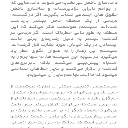
داده‌های ناقص نیز تغذیه می‌شوند، داده‌هایی که
از جوامع نابرابر، نژادپرستانه و ساختاری ناقض
خقوق های اجتماعی نشأت بگیرند. اگر در گذشته،
مردمی از یک منطقه خاص بیشتر بازداشت
شده‌اند، سیستم هوشمند فکر می‌کند که این
منطقه به طور ذاتی خطرناک است. اگر مردمی در
گذشته بیشتر به دلیل رفتارهای جزئی، مانند
ایستادن در یک خیابان، مورد نظارت قرار گرفته‌اند،
سیستم این رفتار را به عنوان الگوی خطر یاد
می‌گیرد. در نتیجه این سیستم‌ها، نه تنها جرم را به
اشتباه پیش‌بینی می‌کنند بلکه نابرابری‌های
گذشته را تکرار می‌کنند و دچار خطاهای شناختی
میشود که ما انسانها هم دچار آن میشویم.
سیستم‌های تنبیهی مبتنی بر نظارت هوشمند، از
جایی شروع می‌شوند که جرم، به عنوان یک احتمال،
جایگزین شده است و این متغیر، بسیار خطرناک‌تر از
هر جرمی است که می‌تواند اتفاق بیفتد. چون باعث
می‌شود جامعه، دیگر نه بر اساس قانون، بلکه بر
اساس پیش‌بینی‌های الگوریتمی حکومت میکند و
این، جایی است که عدالت به حای یک حق انسانی