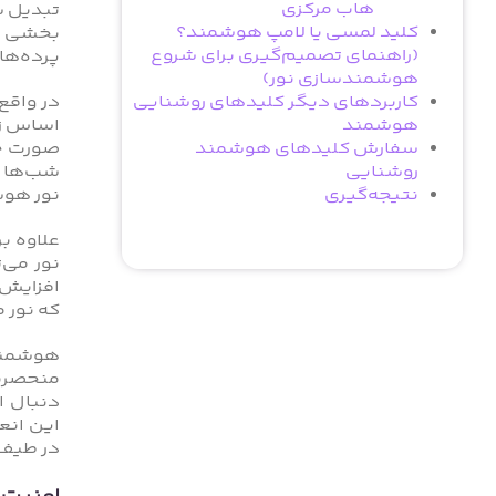
هاب مرکزی
تبدیل ش
کلید لمسی یا لامپ هوشمند؟
بخشی جد
(راهنمای تصمیم‌گیری برای شروع
پرده‌ها
هوشمند‌سازی نور)
در واقع
کاربردهای دیگر کلیدهای روشنایی
اساس زم
هوشمند
صورت خو
سفارش کلیدهای هوشمند
شب‌ها ن
روشنایی
نور هوش
نتیجه‌گیری
علاوه ب
نور می‌
افزایش 
که نور 
هوشمند‌
منحصربه
دنبال ا
این انع
در طیف 