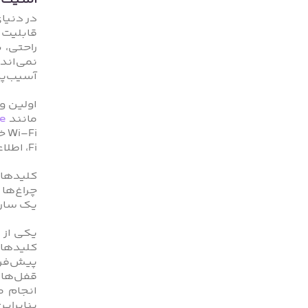
امنیت 
در دنیا
قابلیت ک
راحتی، 
نمی‌اند
آسیب‌پذی
اولین و
مانند
e
Fi، اطلاعات شما مستقیما به سرورهای خارجی ارسال نمی‌شود.
چراغ‌ها 
یک سارق
یکی از 
پیش‌فرض
قفل‌های
انجام م
بنابرای