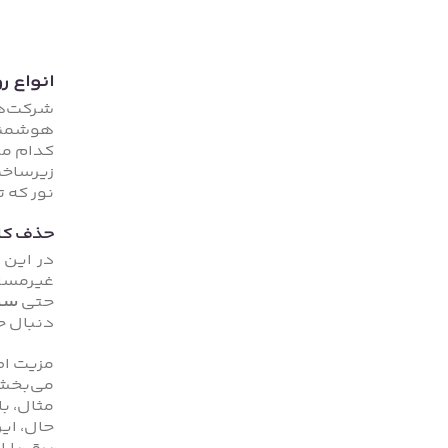
انواع 
شرکت‌ها
هوشمند‌
کدام مز
زیرساخت
نور که 
حذف کل
در این 
غیرمستق
حتی
سن
دنبال ح
مزیت اص
می‌بخشد
مثال، ب
حال، ای