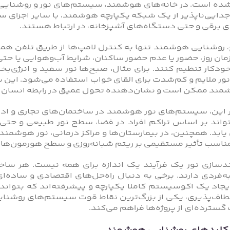
ده است. در خانه‌های هوشمند، سیستم‌های نور و روشنایی دی
ایی‌ناپذیر از یک شبکه‌ یکپارچه‌ هوشمند، با سایر اجزای س
ی برقی و حتی دستگاه‌های آشپزخانه، در ارتباط هستند.
، روشنایی هوشمند تنها به کنترل لامپ‌ها از طریق تلفن ه
ان روز، حضور یا عدم حضور ساکنان، شرایط آب‌وهوایی یا حتی 
دکار تنظیم کنند. برای مثال، صبح‌ها نور سفید و انرژی‌بخش 
ور ملایم و کم‌شدت برای القای خواب استفاده می‌شود. این 
مند ممکن است و نشان‌دهنده‌ تحول عمیق در رابطه‌ انسان 
ر این، سیستم‌های نور هوشمند در ساختمان‌های تجاری و اداری
تواند بر اساس تراکم افراد در فضا، سطح نور طبیعی و حتی 
یابد. همچنین، در بیمارستان‌ها و مراکز درمانی، نور هوشمند 
مناسب تأثیر مستقیمی بر ریتم شبانه‌روزی و سطح هورمون‌ها
سازی نور یک فرآیند یک‌ اندازه‌ برای‌ همه نیست. هر ساختما
‌فردی دارند. برخی به دنبال راه‌حل‌های اقتصادی و ساده‌ای 
یجاد یک اکوسیستم کاملا یکپارچه و پیشرفته‌اند که بتوا
طاف‌پذیری، یکی از بزرگ‌ترین نقاط قوت سیستم‌های روشنایی
گسترده‌ای از پروژه‌ها فراهم می‌کند.