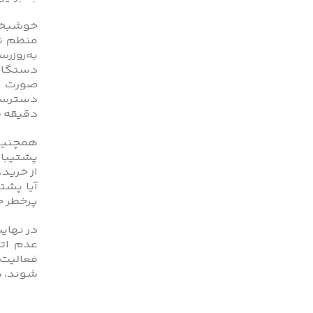
خوشبختا
منظم نر
به‌روزر
دستگاه 
دسترسی 
دقیقه 
همچنین،
پشتیبان
از خرید
پرخطر ج
در نهای
عدم اتص
فعالیت‌
شوند، ه