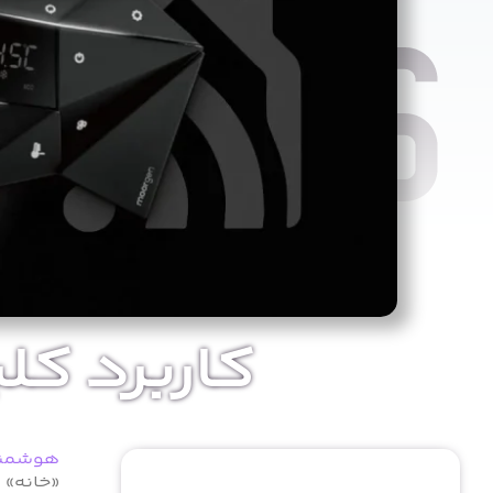
کاربرد ک
هوشمند
«خانه» 