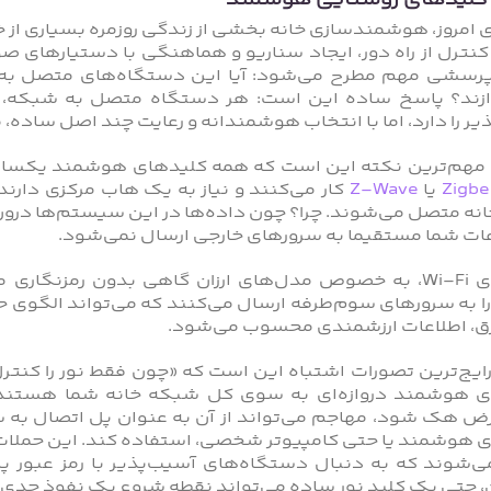
کلیدهای روشنایی هوشمند
ی امروز، هوشمند‌سازی خانه بخشی از زندگی روزمره‌ بسیاری ا
نترل از راه دور، ایجاد سناریو و هماهنگی با دستیارهای صوتی، 
پرسشی مهم مطرح می‌شود: آیا این دستگاه‌های متصل به ا
ازند؟ پاسخ ساده این است: هر دستگاه متصل به شبکه، 
ر را دارد، اما با انتخاب هوشمندانه و رعایت چند اصل ساده، م
 مهم‌ترین نکته این است که همه‌ کلیدهای هوشمند یکسان
Zigbe
یا
Z-Wave
کار می‌کنند و نیاز به یک هاب مرکزی دارند
کلیدهای Wi-Fi، به‌ خصوص مدل‌های ارزان گاهی بدون رم
را به سرورهای سوم‌طرفه ارسال می‌کنند که می‌تواند الگوی حض
، اطلاعات ارزشمندی محسوب می‌شود.
رایج‌ترین تصورات اشتباه این است که «چون فقط نور را کنتر
 هک شود، مهاجم می‌تواند از آن به عنوان پل اتصال به س
 هوشمند یا حتی کامپیوتر شخصی، استفاده کند. این حملات م
ی‌شوند که به دنبال دستگاه‌های آسیب‌پذیر با رمز عبور
ن، حتی یک کلید نور ساده می‌تواند نقطه‌ شروع یک نفوذ جدی 