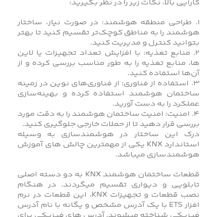
کارآیی بالا، نکات زیر را در نظر بگیرید:
1. طراحی منطقه هوشمند: در صورت نیاز، ساختار
هوشمند را به مناطق کوچک‌تر تقسیم کنید تا بهتر
بتوانید کنترل و مدیریت کنید.
2. منابع تغذیه: با افزایش تعداد تجهیزات یا لاین
ها، منابع تغذیه را به طور مناسب بررسی کرده و از
آن‌ها استفاده کنید.
3. استفاده از فناوری: از فناوری‌های نوین در زمینه
ساختمان هوشمند استفاده کرده و بهینه‌سازی
عملکرد را به دست آورید.
4. امنیت: امنیت ساختمان هوشمند را به دقت مورد
بررسی قرار دهید تا از حملات خارجی جلوگیری کنید.
درک این ساختار در هوشمندسازی به وسیله
استاندارد KNX یکی از مهمترین چالش های آموزش
هوشمندسازی میباشد.
قطعات ساختمان هوشمند KNX به دو دسته اصلی
تابلویی و دیواری تقسیم میگردند. در هنگام
نصب قطعات و تجهیزات KNX، این قطعات در نرم
افزار ETS با یک آدرس مشخص و یگانه با نام آدرس
فیزیکی شناخته میشوند. آدرس های فیزیکی برای