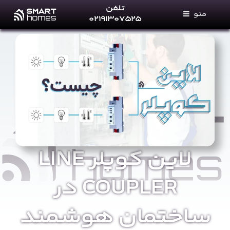
Ski
تلفن
منو
t
۰۲۱۹۱۳۰۷۵۲۵
conten
خانه های هوشمند
خدمات ما
فروشگاه
مجله خانه‌های هوشمند
پرتال نمایندگان
تماس با ما
لاین کوپلر LINE
درباره ما
COUPLER در
ساختمان هوشمند