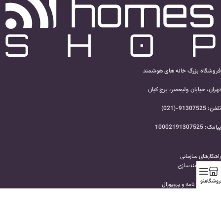
فروشگاه بزرگ خانه های هوشمند
تهران، خیابان ولیعصر، برج کیان
تلفن: 91307525-(021)
پیامک: 10002191307525
راهکارهای سازمانی
تهاتر هوشمندسازی
وبلاگ
روشگاه
منو
ارسال پایان نامه و پروپوزال
پرسش های متداول
سفارش هوشمندسازی ساختمان