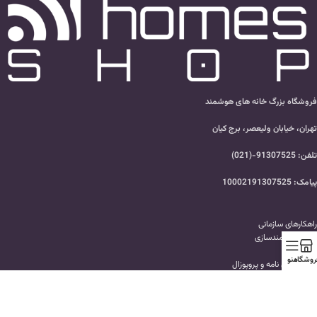
فروشگاه بزرگ خانه های هوشمند
تهران، خیابان ولیعصر، برج کیان
تلفن: 91307525-(021)
پیامک: 10002191307525
راهکارهای سازمانی
تهاتر هوشمندسازی
وبلاگ
روشگاه
منو
ارسال پایان نامه و پروپوزال
پرسش های متداول
سفارش هوشمندسازی ساختمان