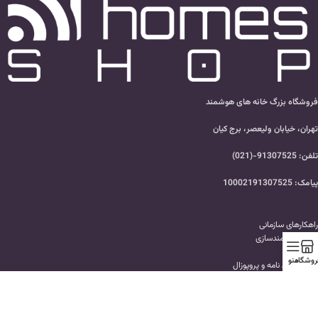
فروشگاه بزرگ خانه های هوشمند
تهران، خیابان ولیعصر، برج کیان
تلفن: 91307525-(021)
پیامک: 10002191307525
راهکارهای سازمانی
تهاتر هوشمندسازی
وبلاگ
روشگاه
منو
ارسال پایان نامه و پروپوزال
پرسش های متداول
سفارش هوشمندسازی ساختمان