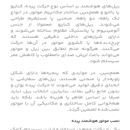
ریل‌های هوشمند بر اساس نوع حرکت پرده، کناررو
یا بالارو و همچنین ساختار مکانیزم موتور، در انواع
تک‌ راهه، دو راهه، منحنی یا مستقیم طراحی
می‌شوند. ریل‌های کناررو معمولا از جنس
آلومینیوم یا پلاستیک مقاوم ساخته می‌شوند و
دارای شیارهای داخلی دقیقی هستند که
چرخ‌دنده‌ها یا کشوی موتور در آن‌ها حرکت
می‌کنند. هرگونه عدم تطابق بین ریل و موتور
می‌تواند باعث لرزش، صدای نامطلوب یا کاهش عمر
سیستم شود.
همچنین، در مواردی که پنجره‌ها دارای شکل
زاویه‌دار یا منحنی هستند، ریل‌های سفارشی با
انحنای دقیق تولید می‌شوند تا حرکت پرده روان و
بدون مانع باقی بماند. بنابراین، انتخاب ریل نباید
صرفا بر اساس ظاهر یا هزینه باشد، بلکه باید
هم‌خوانی کامل ساختاری و مکانیکی آن با موتور
نصب‌شده تضمین گردد.
نصب موتور هوشمند پرده
یکی از نکات مهم در استفاده از این سیستم، کمک