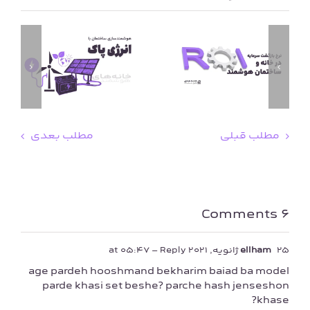
نرخ بازگشت سرمایه در خانه و ساختمان هوشمند
ترکیب هوشمندسازی ساختمان با انرژی‌های پاک
مطلب قبلی
مطلب بعدی
6 Comments
25 ژانویه, 2021 at 05:47
ellham
- Reply
age pardeh hooshmand bekharim baiad ba model
parde khasi set beshe? parche hash jenseshon
khase?