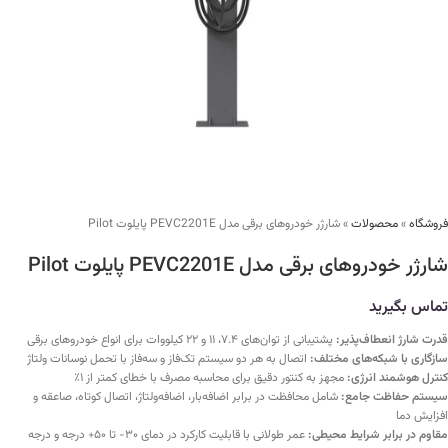
فروشگاه
»
محصولات
»
شارژر خودروهای برقی مدل PEVC2201E پایلوت Pilot
شارژر خودروهای برقی مدل PEVC2201E پایلوت Pilot
تماس بگیرید
قدرت شارژ انعطاف‌پذیر:
پشتیبانی از توان‌های ۷.۴، ۱۱ و ۲۲ کیلووات برای انواع خودروهای برقی
سازگاری با شبکه‌های مختلف:
اتصال به هر دو سیستم تک‌فاز و سه‌فاز با تحمل نوسانات ولتاژ
کنترل هوشمند انرژی:
مجهز به کنتور دقیق برای محاسبه مصرف با خطای کمتر از ۱٪
سیستم حفاظت جامع:
شامل محافظت در برابر اضافه‌بار، اضافه‌ولتاژ، اتصال کوتاه، صاعقه و
افزایش دما
مقاوم در برابر شرایط محیطی:
عمر طولانی با قابلیت کارکرد در دمای ۳۰- تا ۵۰+ درجه و درجه