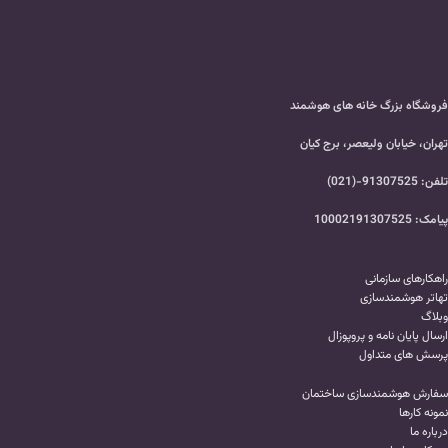
فروشگاه بزرگ خانه های هوشمند
تهران، خیابان ولیعصر، برج کیان
تلفن: 91307525-(021)
پیامک: 10002191307525
راهکارهای سازمانی
تهاتر هوشمندسازی
وبلاگ
ارسال پایان نامه و پروپوزال
پرسش های متداول
سفارش هوشمندسازی ساختمان
نمونه کارها
درباره ما