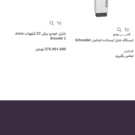
شارژر خودرو برقی 22 کیلووات Juice
اتمام موجودی
Booster 2
ایستگاه شارژ ایستاده اشنایدر Schneider
375،901،000
تومان
اشنایدر
تماس بگیرید