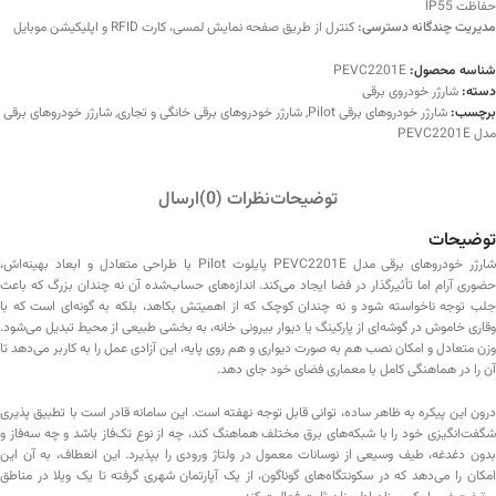
حفاظت IP55
مدیریت چندگانه دسترسی:
کنترل از طریق صفحه نمایش لمسی، کارت RFID و اپلیکیشن موبایل
شناسه محصول:
PEVC2201E
دسته:
شارژر خودروی برقی
برچسب:
شارژر خودروهای برقی Pilot
,
شارژر خودروهای برقی خانگی و تجاری
,
شارژر خودروهای برقی
مدل PEVC2201E
توضیحات
نظرات (0)
ارسال
توضیحات
شارژر خودروهای برقی مدل PEVC2201E پایلوت Pilot با طراحی متعادل و ابعاد بهینه‌اش،
حضوری آرام اما تأثیرگذار در فضا ایجاد می‌کند. اندازه‌های حساب‌شده آن نه چندان بزرگ که باعث
جلب توجه ناخواسته شود و نه چندان کوچک که از اهمیتش بکاهد، بلکه به گونه‌ای است که با
وقاری خاموش در گوشه‌ای از پارکینگ یا دیوار بیرونی خانه، به بخشی طبیعی از محیط تبدیل می‌شود.
وزن متعادل و امکان نصب هم به صورت دیواری و هم روی پایه، این آزادی عمل را به کاربر می‌دهد تا
آن را در هماهنگی کامل با معماری فضای خود جای دهد.
درون این پیکره به ظاهر ساده، توانی قابل توجه نهفته است. این سامانه قادر است با تطبیق پذیری
شگفت‌انگیزی خود را با شبکه‌های برق مختلف هماهنگ کند، چه از نوع تک‌فاز باشد و چه سه‌فاز و
بدون دغدغه، طیف وسیعی از نوسانات معمول در ولتاژ ورودی را بپذیرد. این انعطاف، به آن این
امکان را می‌دهد که در سکونتگاه‌های گوناگون، از یک آپارتمان شهری گرفته تا یک ویلا در مناطق