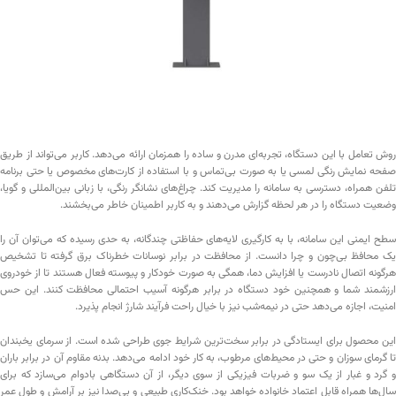
روش تعامل با این دستگاه، تجربه‌ای مدرن و ساده را همزمان ارائه می‌دهد. کاربر می‌تواند از طریق
صفحه نمایش رنگی لمسی یا به صورت بی‌تماس و با استفاده از کارت‌های مخصوص یا حتی برنامه
تلفن همراه، دسترسی به سامانه را مدیریت کند. چراغ‌های نشانگر رنگی، با زبانی بین‌المللی و گویا،
وضعیت دستگاه را در هر لحظه گزارش می‌دهند و به کاربر اطمینان خاطر می‌بخشند.
سطح ایمنی این سامانه، با به کارگیری لایه‌های حفاظتی چندگانه، به حدی رسیده که می‌توان آن را
یک محافظ بی‌چون و چرا دانست. از محافظت در برابر نوسانات خطرناک برق گرفته تا تشخیص
هرگونه اتصال نادرست یا افزایش دما، همگی به صورت خودکار و پیوسته فعال هستند تا از خودروی
ارزشمند شما و همچنین خود دستگاه در برابر هرگونه آسیب احتمالی محافظت کنند. این حس
امنیت، اجازه می‌دهد حتی در نیمه‌شب نیز با خیال راحت فرآیند شارژ انجام پذیرد.
این محصول برای ایستادگی در برابر سخت‌ترین شرایط جوی طراحی شده است. از سرمای یخبندان
تا گرمای سوزان و حتی در محیط‌های مرطوب، به کار خود ادامه می‌دهد. بدنه مقاوم آن در برابر باران
و گرد و غبار از یک سو و ضربات فیزیکی از سوی دیگر، از آن دستگاهی بادوام می‌سازد که برای
سال‌ها همراه قابل اعتماد خانواده خواهد بود. خنک‌کاری طبیعی و بی‌صدا نیز بر آرامش و طول عمر