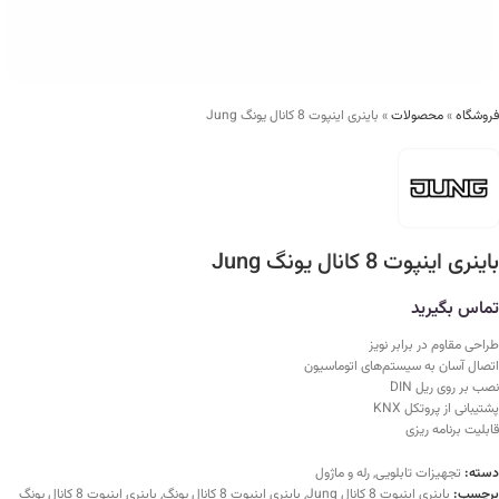
فروشگاه
»
محصولات
»
باینری اینپوت 8 کانال یونگ Jung
باینری اینپوت 8 کانال یونگ Jung
تماس بگیرید
طراحی مقاوم در برابر نویز
اتصال آسان به سیستم‌های اتوماسیون
نصب بر روی ریل DIN
پشتیبانی از پروتکل KNX
قابلیت برنامه ریزی
دسته:
تجهیزات تابلویی
,
رله و ماژول
برچسب:
باینری اینپوت 8 کانال Jung
,
باینری اینپوت 8 کانال یونگ
,
باینری اینپوت 8 کانال یونگ