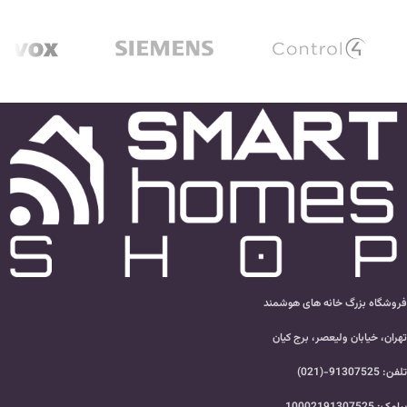
فروشگاه بزرگ خانه های هوشمند
تهران، خیابان ولیعصر، برج کیان
تلفن: 91307525-(021)