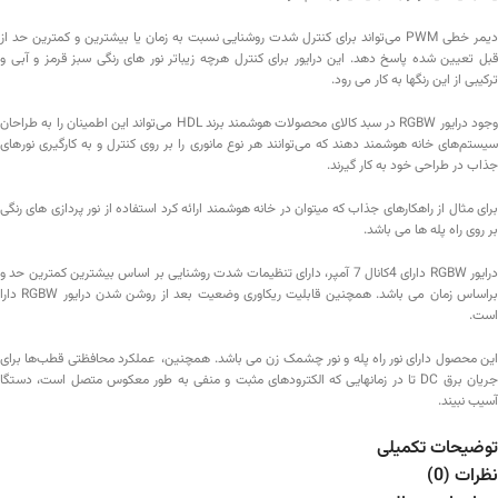
دیمر خطی PWM می‌تواند برای کنترل شدت روشنایی نسبت به زمان یا بیشترین و کمترین حد از
قبل تعیین شده پاسخ دهد. این درایور برای کنترل هرچه زیباتر نور های رنگی سبز قرمز و آبی و
ترکیبی از این رنگها به کار می رود.
وجود درایور RGBW در سبد کالای محصولات هوشمند برند HDL می‌‌تواند این اطمینان را به طراحان
سیستم‌های خانه هوشمند دهند که می‌توانند هر نوع مانوری را بر روی کنترل و به کارگیری نور‌های
جذاب در طراحی خود به کار گیرند.
برای مثال از راهکارهای جذاب که میتوان در خانه هوشمند ارائه کرد استفاده از نور پردازی های رنگی
بر روی راه پله ها می باشد.
درایور RGBW دارای 4کانال 7 آمپر، دارای تنظیمات شدت روشنایی بر اساس بیشترین کمترین حد و
براساس زمان می باشد. همچنین قابلیت ریکاوری وضعیت بعد از روشن شدن درایور RGBW دارا
است.
این محصول دارای نور راه پله و نور چشمک زن می باشد. همچنین، عملکرد محافظتی قطب‌ها برای
جریان برق DC تا در زمانهایی که الکترود‌های مثبت و منفی به طور معکوس متصل است، دستگا
آسیب نبیند.
توضیحات تکمیلی
نظرات (0)