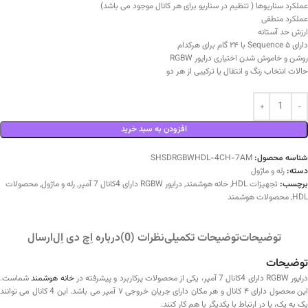
عملکرد سناریوها ( تنظیم در سناریو برای هر کانال موجود می باشد)
عملکرد منطقی
ارزش حد آستانه
دارای ۵ Sequence با ۲۴ گام برای هرکدام
روشن و خاموش شدن اختیاری درایور RGBW
حالات انتخاب رنگ و انتقال یا ترکیبی از هر دو
افزودن به سبد خرید
شناسه محصول:
SHSDRGBWHDL-4CH-7AM
دسته:
رله و ماژول
برچسب:
تجهیزات HDL
,
خانه هوشمند
,
درایور RGBW دارای 4کانال 7 آمپر
,
رله و ماژول
,
محصولات
HDL
,
محصولات هوشمند
توضیحات
توضیحات تکمیلی
نظرات (0)
درباره اِچ دی اِل
ارسال
توضیحات
رایور RGBW دارای 4کانال 7 آمپر، یکی از محصولات پرکاربرد و پیشرفته در
خانه هوشمند
شماست.
این محصول دارای ۴ کانال و هر مکان دارای جریان خروجی ۷ آمپر می باشد. این 4 کانال می توانند
یک به یک، یا در ارتباط با یکدیگر با هم کار کنند.