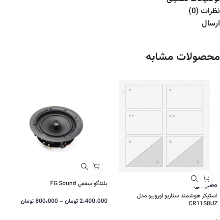
نظرات (0)
ارسال
محصولات مشابه
بلندگو سقفی FG Sound
استیکر هوشمند سناریو اورویبو مدل
2،400،000
تومان
–
800،000
تومان
CR11S8UZ