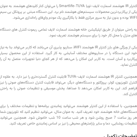
کنترلر IR هوشمند اسمارت لایف-تویا Smartlife-TUYA را می‌توان کنار کلیدهای هوشمند به عنوان
یکی از پرکاربردترین محصولات سیستم‌های هوشمند نام برد. این دستگاه مبتنی بر پروتکل بی سیم
WIFI بوده و بدون نیاز به سرور مرکزی فقط با بکارگیری یک مودم وای‌فای راه‌اندازی می‌شود.
به راحتی میتوان از طریق اپلیکیشن خانه هوشمند اسمارت لایف تمامی ریموت کنترل های دستگاه‌
های منزل یا محل کار خود را برای سیستم هوشمند تعریف نمود.
یکی از ویژگی های بارز کنترلر IR هوشمند WIFI، سناریو پذیری آن می‌باشد که کاربر می‌تواند بنا به نیاز
خود این دستگاه را در سناریوهای مختلف آسایشی به کار گیرد. استفاده از این محصول بسیار
پرکاربرد و آسان است. به کاربر این امکان را می‌دهد که از هر کجای دنیا تجهیزات متصل به آن را
کنترل نماید.
همچنین، کنترلر IR هوشمند اسمارت لایف-TUYA قابلیت کنترل گسترده‌تری را نیز دارد. به علاوه از
کنترل تلویزیون، کولر، پروژکتور و دستگاه‌های دیگر، می‌تواند قابلیت کنترل دستگاه‌های صوتی را نیز
فراهم کند. این به کاربر امکان می‌دهد تا صداها، پخش موسیقی و تنظیمات صوتی را به راحتی
کنترل کند.
همچنین، با استفاده از این کنترلر هوشمند می‌توانید زمانبندی برنامه‌ها و تنظیمات مختلف را برای
دستگاه‌های خانه هوشمند خود تعریف کنید. به عنوان مثال، می‌توانید تنظیم کنید که تلویزیون شما
هر روز ساعت 7 صبح روشن شود و هر شب ساعت 10 شب خاموش شود. همچنین می‌توانید
تنظیمات روشنایی، دما و سایر پارامترهای محیطی را نیز بر اساس زمانبندی خاص تعریف کنید.
توضیحات تکمیلی