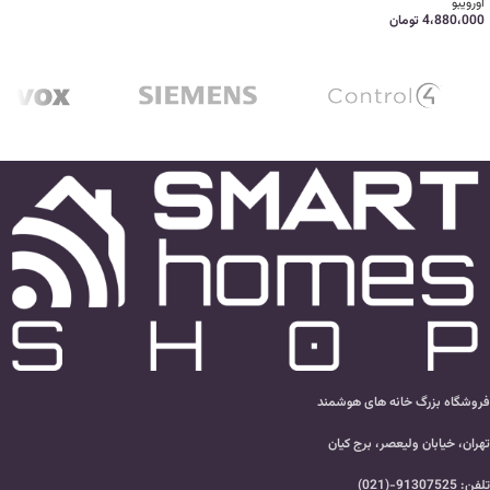
اورویبو
4،880،000
تومان
فروشگاه بزرگ خانه های هوشمند
تهران، خیابان ولیعصر، برج کیان
تلفن: 91307525-(021)