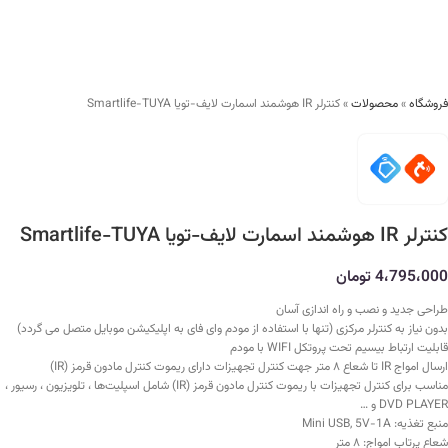
فروشگاه
»
محصولات
»
کنترلر IR هوشمند اسمارت لایف-تویا Smartlife-TUYA
کنترلر IR هوشمند اسمارت لایف-تویا Smartlife-TUYA
4،795،000
تومان
طراحی جدید و نصب و راه اندازی آسان
بدون نیاز به کنترلر مرکزی (تنها با استفاده از مودم وای فای به اپلیکیشن موبایل متصل می گردد)
قابلیت ارتباط بیسیم تحت پروتکل WIFI با مودم
ارسال امواج IR تا شعاع ۸ متر جهت کنترل تجهیزات دارای ریموت کنترل مادون قرمز (IR)
مناسب برای کنترل تجهیزات با ریموت کنترل مادون قرمز (IR) شامل اسپلیت‌ها ، تلویزیون ، رسیور ،
DVD PLAYER و …
منبع تغذیه: Mini USB, 5V-1A
شعاع پرتاب امواج: ۸ متر