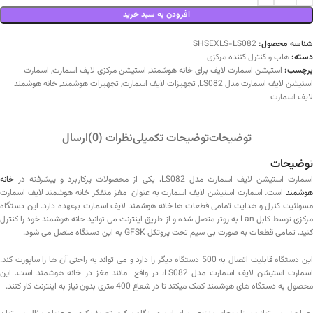
افزودن به سبد خرید
شناسه محصول:
SHSEXLS-LS082
دسته:
هاب و کنترل کننده مرکزی
برچسب:
استیشن اسمارت لایف برای خانه هوشمند
,
استیشن مرکزی لایف اسمارت
,
اسمارت
استیشن لایف اسمارت مدل LS082
,
تجهیزات لایف اسمارت
,
تجهیزات هوشمند
,
خانه هوشمند
لایف اسمارت
توضیحات
توضیحات تکمیلی
نظرات (0)
ارسال
توضیحات
سمارت استیشن لایف اسمارت مدل LS082، یکی از محصولات پرکاربرد و پیشرفته در
خانه
هوشمند
است. اسمارت استیشن لایف اسمارت به عنوان مغز متفکر خانه هوشمند لایف اسمارت
مسولئیت کنرل و هدایت تمامی قطعات ها خانه هوشمند لایف اسمارت برعهده دارد. این دستگاه
مرکزی توسط کابل Lan به روتر متصل شده و از طریق اینترنت می توانید خانه هوشمند خود را کنترل
کنید. تمامی قطعات به صورت بی سیم تحت پروتکل GFSK به این دستگاه متصل می شود.
این دستگاه قابلیت اتصال به 500 دستگاه دیگر را دارد و می تواند به راحتی آن ها را ساپورت کند.
اسمارت استیشن لایف اسمارت مدل LS082، در واقع مانند مغز در خانه هوشمند است. این
محصول به دستگاه های هوشمند کمک میکند تا در شعاع 400 متری بدون نیاز به اینترنت کار کنند.