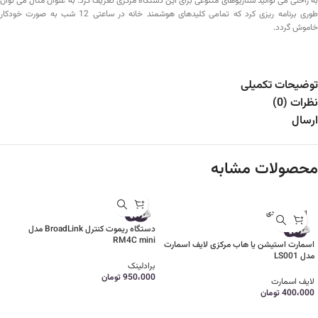
به راحتی می توانید سناریوهای متنوعی برای این دستگاه مرکزی تعریف کرد. به عنوان مثال می توان
طوری برنامه ریزی کرد که تمامی کلیدهای هوشمند خانه در ساعتی 12 شب به صورت خودکار
خاموش گردد.
توضیحات تکمیلی
نظرات (0)
ارسال
محصولات مشابه
اتمام موجودی
دستگاه ریموت کنترل BroadLink مدل
RM4C mini
اسمارت استیشن یا هاب مرکزی لایف اسمارت
مدل LS001
برادلینک
950،000
تومان
لایف اسمارت
400،000
تومان