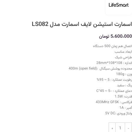
اسمارت استیشن لایف اسمارت مدل LS082
5،600،000
تومان
اتصال هم زمان 500 دستگاه
ابعاد مناسب
طراحی شیک
اندازه : 108*108*28mm
محدوده پوشش سیگنال :(400m (open field
وزن : 180g
رطوبت عملکرد : 5 ~ 95%
رنگ : سفید
دمای عملکرد : -5 ~ 45°C
قدرت: 1.5W
فرکانس : 433MHz GFSK
آمپر : 1A
ولتاژ ورودی :5V DC