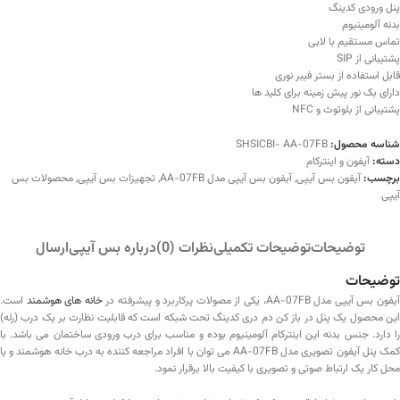
پنل ورودی کدینگ
بدنه آلومینیوم
تماس مستقیم با لابی
پشتیبانی از SIP
قابل استفاده از بستر فیبر نوری
دارای بک نور پیش زمینه برای کلید ها
پشتیبانی از بلوتوث و NFC
شناسه محصول:
SHSICBI- AA-07FB
دسته:
آیفون و اینترکام
برچسب:
آیفون بس آیپی
,
آیفون بس آیپی مدل AA-07FB
,
تجهیزات بس آیپی
,
محصولات بس
آیپی
توضیحات
توضیحات تکمیلی
نظرات (0)
درباره بس آیپی
ارسال
توضیحات
یفون بس آیپی مدل AA-07FB، یکی از مصولات پرکاربرد و پیشرفته در
خانه های هوشمند
است.
این محصول یک پنل در باز کن دم دری کدینگ تحت شبکه است که قابلیت نظارت بر یک درب (رله)
را دارد. جنس بدنه این اینترکام آلومینیوم بوده و مناسب برای درب ورودی ساختمان می باشد. با
کمک پنل آیفون تصویری مدل AA-07FB می توان با افراد مراجعه کننده به درب خانه هوشمند و یا
محل کار یک ارتباط صوتی و تصویری با کیفیت بالا برقرار نمود.