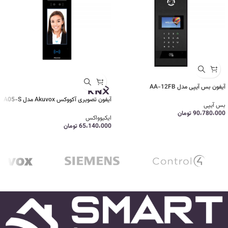
آیفون بس آیپی مدل AA-12FB
آیفون تصویری آکووکس Akuvox مدل A05-S
بس آیپی
90،780،000
تومان
ایکیوواکس
65،140،000
تومان