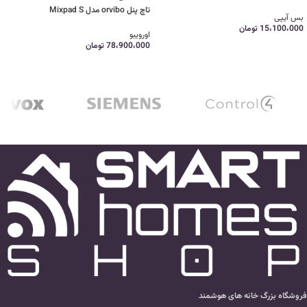
تاچ پنل orvibo مدل Mixpad S
بس آیپی
15،100،000
تومان
اورویبو
78،900،000
تومان
فروشگاه بزرگ خانه های هوشمند