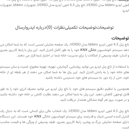
انچی ایدرو Iddero مدل VERSO
,
تاچ پنل 4.3 انچی ایدرو مدل VERSO
,
تجهیزات Iddero
,
تجهیزات
ایدرو
توضیحات
توضیحات تکمیلی
نظرات (0)
درباره ایدرو
ارسال
توضیحات
تاچ پنل 4.3 انچی ایدرو Iddero مدل VERSO، یک صفحه نمایش لمسی است که به شما امکان می
هد سیستم اتوماسیون
خانگی KNX
خود را به طور کامل کنترل کنید. این پنل با رابط کاربری بصری
و آسان، طیف وسیعی از امکانات را برای مدیریت خانه شما در اختیار شما قرار می دهند.
با استفاده از تاچ پنل ایدرو می توانید روشنایی، گرمایش، تهویه، تهویه مطبوع، امنیت و سایر سیستم
های خانه خود را به راحتی کنترل کنید. این پنل ها به شما امکان می دهند از هر نقطه ای از خانه
خود، حتی از راه دور، به سیستم های خود دسترسی داشته باشید.
همچنین با تنظیم دقیق سیستم های خود با تاچ پنل ایدرو می توانید مصرف انرژی خود را به طور
قابل توجهی کاهش دهید. این پنل به شما امکان می دهند نظارت کاملی بر خانه خود داشته باشید
و در صورت بروز هر گونه مشکلی هشدار دریافت کنید.
تاچ پنل 4.3 انچی ایدرو Iddero مدل VERSO، یک انتخاب عالی برای کسانی است که به دنبال یک
نترل کننده لمسی شیک و قدرتمند برای سیستم اتوماسیون خانگی
KNX
خود هستند. این دستگاه
دارای صفحه نمایش بزرگ و روشن، رابط کاربری بصری، طیف وسیعی از ویژگی ها و قیمت مناسب
است.