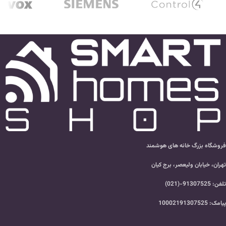
فروشگاه بزرگ خانه های هوشمند
تهران، خیابان ولیعصر، برج کیان
تلفن: 91307525-(021)
پیامک: 10002191307525