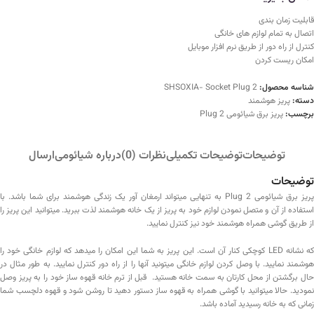
قابلیت زمان بندی
اتصال به تمام لوازم های خانگی
کنترل از راه دور از طریق نرم افزار موبایل
امکان ریست کردن
شناسه محصول:
SHSOXIA- Socket Plug 2
دسته:
پریز هوشمند
برچسب:
پریز برق شیائومی Plug 2
توضیحات
توضیحات تکمیلی
نظرات (0)
درباره شیائومی
ارسال
توضیحات
پریز برق شیائومی Plug 2 به تنهایی میتواند ارمغان آور یک زندگی هوشمند برای شما باشد. با
استفاده از آن و متصل نمودن لوازم خود به پریز از یک خانه هوشمند لذت ببرید. میتوانید این پریز را
از طریق گوشی همراه هوشمند خود نیز کنترل نمایید.
که نشانه LED کوچکی کنار آن است. این پریز به شما این امکان را میدهد که لوازم خانگی خود را
هوشمند نمایید. با وصل کردن لوازم خانگی میتونید آنها را از راه دور کنترل نمایید. به طور مثال در
حال برگشتن از محل کارتان به سمت خانه هستید. قبل از ترم خانه قهوه ساز خود را به پریز وصل
نمودید. حالا میتوانید با گوشی همراه به قهوه ساز دستور دهید تا روشن شود و قهوه دلچسب شما
زمانی که به خانه رسیدید آماده باشد.