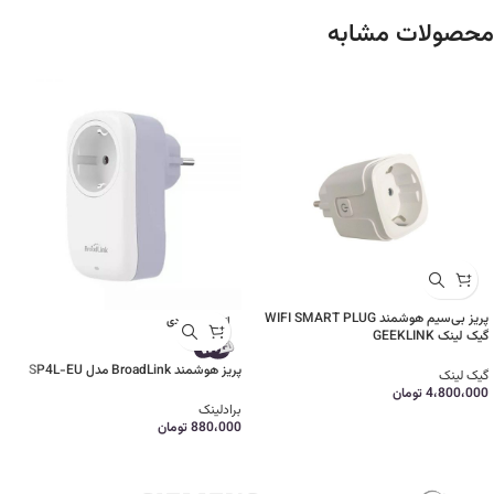
محصولات مشابه
پریز بی‌سیم هوشمند WIFI SMART PLUG
اتمام موجودی
گیک لینک GEEKLINK
پریز هوشمند BroadLink مدل SP4L-EU
گیک لینک
4،800،000
تومان
برادلینک
880،000
تومان