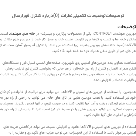
توضیحات
توضیحات تکمیلی
نظرات (0)
درباره کنترل فور
ارسال
توضیحات
وربین هوشمند CONTROL4، یکی از محصولات پرکاربرد و پیشرفته در
خانه های هوشمند
است.
مالکان خانه ها و کسب و کارها برای تقویت امنیت خانه و محل کار خود از دوربین های نظارتی و
NVRها (ضبط کننده های ویدیویی شبکه ای) استفاده می کنند. با کنترل 4، بسیار آسان است که از
هر جای دنیا از طریق تلفن همراه خود به خانه خود نگاه کنید.
مشاهده تصاویر زنده دوربین‌های امنیتی روی تلویزیون، صفحه‌های لمسی کنترل فور و دستگاه‌های
تلفن همراه. اتصال و کنترل از راه دور خانه‌تان، از هر جایی که بخواهید. کنترل فور قابلیت پخش
ویدیو با کیفیت بالا را با صرفه جویی ۸۰ درصدی یا بیشتر در پهنای باند به کار می‌گیرد تا بهبود کیفیت
و قابلیت اعتماد را افزایش دهد.
همچنین، با استفاده از دوربین های امنیتی و NVRها، می توانید برای مراقبت از خانواده و کودکان
خود نیز استفاده کنید. با نصب دوربین هایی در اتاق های خانه، می توانید به راحتی از راه دور به
فعالیت های کودکان و رفت و آمد آنها نظارت کنید و در صورت لزوم، با آنها تماس بگیرید. همچنین،
در صورت امکان، می توانید دوربین هایی را در محیط کار نیز نصب کنید تا به راحتی از راه دور به
کارکنان و فعالیت های آنها نظارت کنید.
استفاده از دوربین های امنیتی و NVRها، علاوه بر افزایش امنیت، می تواند در کاهش هزینه های
امنیتی نیز موثر باشد. با استفاده از این تجهیزات، می توانید هزینه های نگهداری و نظارت را به