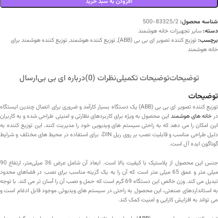
افزودن به سبد خرید
شناسه محصول:
83325/2-500
دسته:
سایر تجهیزات خانه هوشمند
برچسب:
توزیع کننده تصویر ای بی بی (ABB)
,
توزیع کننده هوشمند
,
توزیع کننده هوشمند برای
خانه هوشمند
توضیحات
توضیحات تکمیلی
نظرات (0)
درباره ای بی بی
ارسال
توضیحات
توزیع‌ کننده تصویر ای بی بی (ABB) یک دستگاه بسیار کارآمد و ضروری برای اتصال چندین ایستگاه
ر
خانه های هوشمند
این محصول به ویژه برای کاربردهای نظارتی و امنیتی طراحی شده و به کاربران
این امکان را می‌ دهد که به راحتی سیستم‌ های ویدیویی خود را مدیریت کنند. این توزیع‌ کننده به
دلیل طراحی مناسب و قابلیت نصب بر روی ریل DIN، برای استفاده در محیط‌ های مختلف و شرایط
گوناگون ایده‌ آل است.
جنس این محصول از پلاستیک با کیفیت بالا است. ابعاد آن شامل عرض 36 میلی‌متر، ارتفاع 90
میلی‌ متر و عمق 65 میلی‌ متر است که آن را به یک گزینه مناسب برای نصب در فضاهای محدود
تبدیل می‌ کند. وزن خالص این دستگاه 69 گرم است که حمل و نصب آن را آسان‌ تر می‌ کند. با توجه
به استانداردهای صنعتی، این محصول به راحتی در سیستم‌ های ویدیوئی موجود قابل ادغام است و
می‌ تواند به افزایش کارایی و امنیت کمک کند.