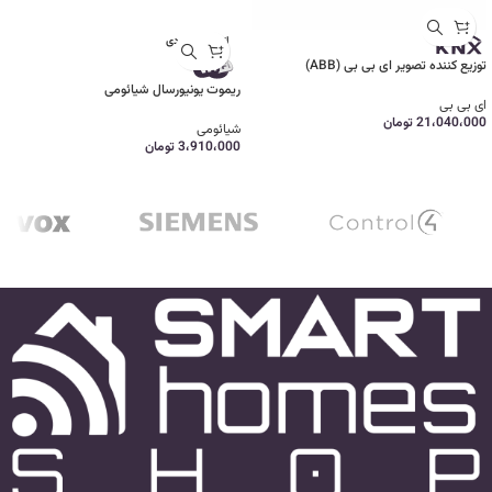
اتمام موجودی
توزیع کننده تصویر ای بی بی (ABB)
ریموت یونیورسال شیائومی
ای بی بی
21،040،000
تومان
شیائومی
3،910،000
تومان