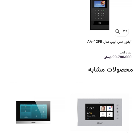
آیفون بس آیپی مدل AA-12FB
بس آیپی
90،780،000
تومان
محصولات مشابه