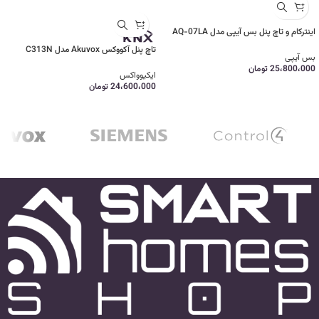
اینترکام و تاچ پنل بس آیپی مدل AQ-07LA
تاچ پنل آکووکس Akuvox مدل C313N
بس آیپی
25،800،000
تومان
ایکیوواکس
24،600،000
تومان