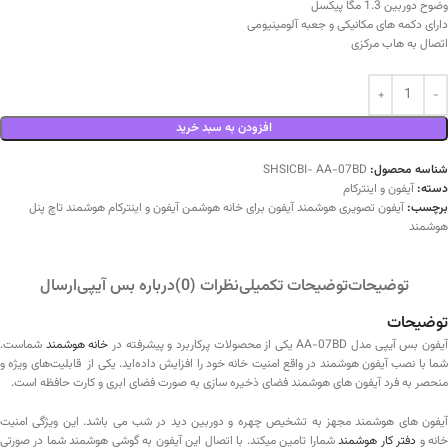
وضوح دوربین 1.3 مگا پیکسل
دارای دکمه های مکانیکی و جعبه آلومینیومی
اتصال به هاب مرکزی
افزودن به سبد خرید
شناسه محصول:
SHSICBI- AA-07BD
دسته:
آیفون و اینترکام
برچسب:
آیفون تصویری هوشمند آیفون برای خانه هوشمن آیفون و اینترکام هوشمند تاچ پنل
هوشمند
توضیحات
توضیحات تکمیلی
نظرات (0)
درباره بس آیپی
ارسال
توضیحات
یفون بس آیپی مدل AA-07BD یکی از محصولات پرکاربرد و پیشرفته در
خانه هوشمند
شماست.
شما با نصب آیفون هوشمند در واقع امنیت خانه خود را افزایش داده‌اید. یکی از قابلیت‌های ویژه و
منحصر به فرد آیفون های هوشمند فضای ذخیره سازی به صورت فضای ابری و کارت حافظه است.
آیفون های هوشمند مجهز به تشخیص چهره و دوربین دید در شب می باشد. این ویژگی امنیت
انه و
دفتر کار هوشمند
شمارا تامین میکند. با اتصال این آیفون به گوشی هوشمند شما در صورتی