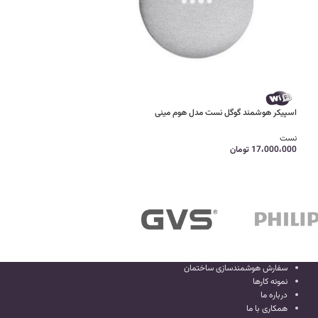
بلندگو سقفی 100 وات FG Sound
اسپیکر هوشمند گوگل نست مدل هوم مینی
1،900،000
تومان
نست
17،000،000
تومان
سفارش هوشمندسازی ساختمان
نمونه کارها
درباره ما
همکاری با ما