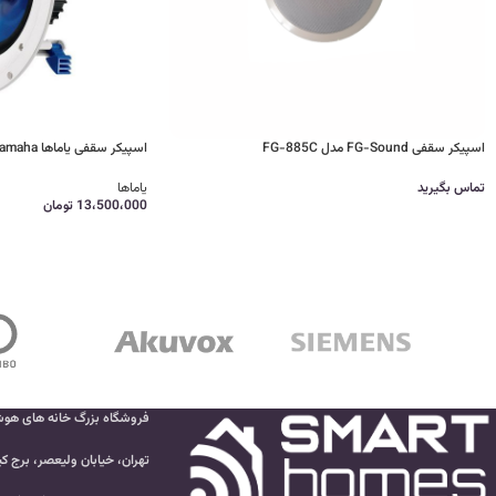
اسپیکر سقفی FG-Sound مدل FG-885C
اسپیکر سقفی یاماها Yamaha
تماس بگیرید
یاماها
13،500،000
تومان
فروشگاه بزرگ خانه های هو
تهران، خیابان ولیعصر، برج کی