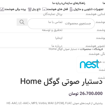
ا
راهکارهای سازمانی
درباره ما
تجهیزات تابلویی و ماژول
قفل های هوشمند
تاچ پنل
پرده برقی هوشمند
وشنایی هوشمند
پرتال نمایندگان
وشمند
تماس با ما
وشمند
تحقیق و توسعه
هوشمند
اینتلیا
صویر هوشمند
درباره ما
فروشگاه
»
محصولات
»
دستیار صوتی گوگل Home
انگی هوشمند
ت هوشمند
شمند
شمند
دستیار صوتی گوگل Home
26،700،000
تومان
پشتیبانی از فرمت‌های صوتی HE-AAC, LC-AAC+, MP3, Vorbis, WAV (LPCM), FLAC