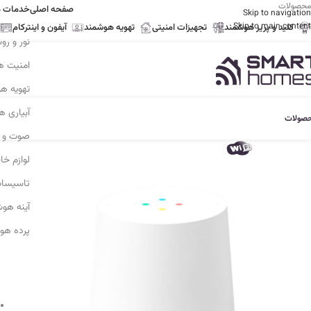
محصولات
صفحه اصلی
خدمات م
Skip to navigation
Skip to main content
کلید و پریز هوشمند
تجهیزات امنیتی
تهویه هوشمند
آیفون و اینترکام
نور و ر
امنیت ه
تهویه ه
آبیاری 
صولات
صوت و ت
لوازم خ
تاسیسا
آینه هو
پرده هو