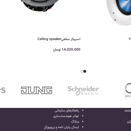
اسپیکر سقفیCeiling speaker
14،020،000
تومان
شمند
راهکارهای سازمانی
تهاتر هوشمندسازی
ان
وبلاگ
ارسال پایان نامه و پروپوزال