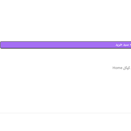
 سبد خرید
گل Home