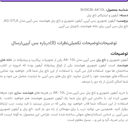
شناسه محصول:
SHSICBI-AK10L
دسته:
آیفون و اینترکام
,
تاچ پنل
برچسب:
آیفون تصویری بس آیپی
,
آیفون تصویری و تاچ پنل هوشمند بس آیپی مدل AQ-07LA
,
تاچ پنل بس آیپی برای خانه هوشمند
,
تاچپنل بی آیپی
توضیحات
توضیحات تکمیلی
نظرات (0)
درباره بس آیپی
ارسال
توضیحات
یفون تصویری و
تاچ پنل
بس آیپی مدل AK-10L یکی از تجهیزات پرکاربرد و پیشرفته در
خانه های
هوشمند
است. آیفون تصویری هوشمند یکی از انواع پیشرفته آیفون بوده که امروزه در اغلب
ساختمان ها مورد استفاده قرار می گیرد. با استفاده از این تاچ پنل شما قادر خواهید بود تمامی
دستگاه های هوشمند خود را کنترل نمایید. تاچ پنل های بس آیپی به اینترنت متصل می شود و به
شما امکان کنترل از راه دور را میدهد.
ا خرید آیفون تصویری و تاچ پنل بس آیپی مدل AK-10L در هزینه های
هوشمند سازی
خود صرفه
جویی کرده اید. با داشتن این تاچ پنل شما یک آیفون تصویری هوشمند هم خواهید داشت. با
استفاده از این دستگاه شما قادر خواهید بود زمانی که در منزل نیستید با فرد پشت درب ارتباط
برقرار کنید. همچنین می توانید درب را برای مهمانان از راه دور باز کنید. تاچ پنل و آیفون تصویری
بس آیپی بر اساس استانداردهای جهانی ساخته شده است. طراحی این محصول به گونه ایست که
در برابر ضربه، گرد و غبر و…. بسیار مقاوم است.