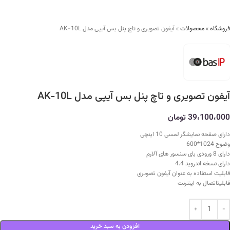
فروشگاه
»
محصولات
»
آیفون تصویری و تاچ پنل بس آیپی مدل AK-10L
آیفون تصویری و تاچ پنل بس آیپی مدل AK-10L
39،100،000
تومان
دارای صفحه نمایشگر لمسی 10 اینچی
وضوح 1024*600
دارای 8 ورودی بای سنسور های آلارم
دارای نسخه اندروید 4.4
قابلیت استفاده به عنوان آیفون تصویری
قابلیتاتصال به اینترنت
افزودن به سبد خرید