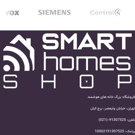
فروشگاه بزرگ خانه های هوشمند
تهران، خیابان ولیعصر، برج کیان
تلفن: 91307525-(021)
پیامک: 10002191307525